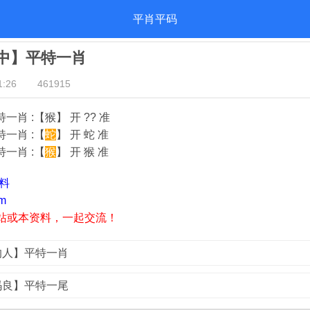
平肖平码
必中】平特一肖
:26
461915
一肖 :【猴】 开 ?? 准
特一肖 :【
蛇
】 开 蛇 准
特一肖 :【
猴
】 开 猴 准
资料
m
站或本资料，一起交流！
你的人】平特一肖
笔码良】平特一尾